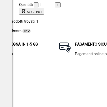
Quantità
-
+
AGGIUNGI
Prodotti trovati:
1
Mostra
CONSEGNA IN 1-5 GG
PAGAMENTO SICU
in Italia
Pagamenti online pr
promozioni.
el Reg.to Ue 2016/679.
Privacy policy