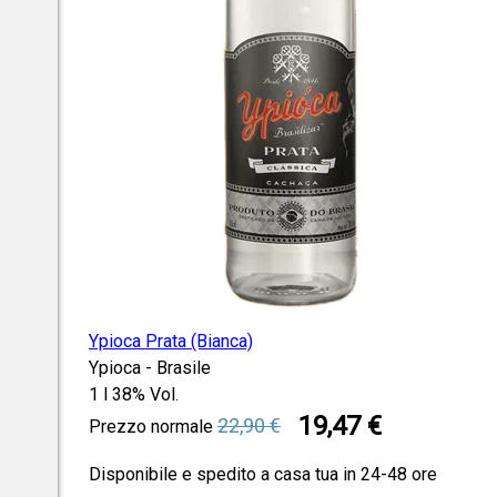
Ypioca Prata (Bianca)
Ypioca - Brasile
1 l
38% Vol.
Prezzo speciale
19,47 €
22,90 €
Prezzo normale
Disponibile e spedito a casa tua in 24-48 ore