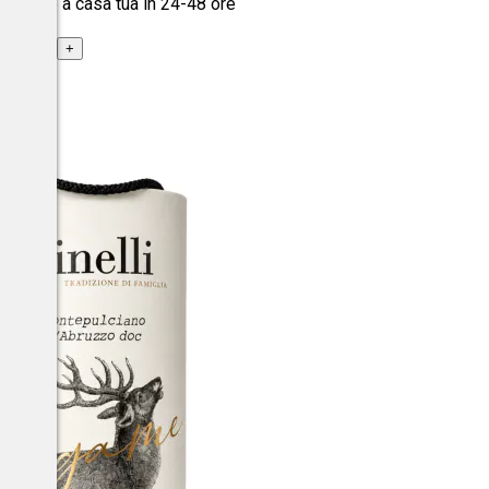
spedito a casa tua in 24-48 ore
+