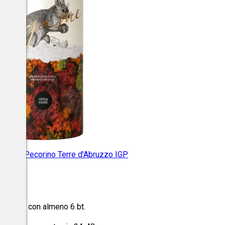
egame Pecorino Terre d'Abruzzo IGP
uzzo
o al 30% con almeno 6 bt.