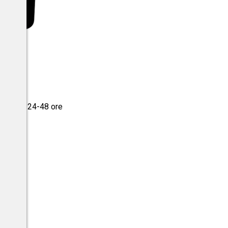
 IGP
a tua in 24-48 ore