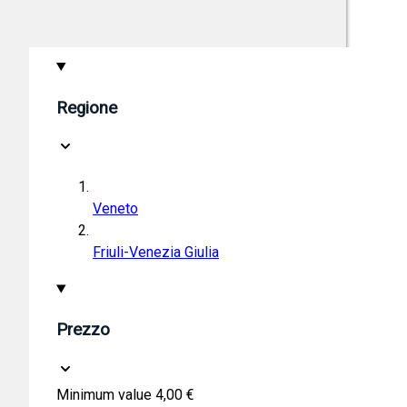
Terre di Rai
Regione
SCONTO 30%
Veneto
Friuli-Venezia Giulia
Prezzo
Minimum value
4,00 €