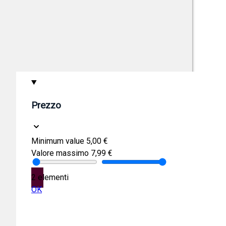
/
Piantaferro Campania
Piantaferro Campania
Prezzo
Minimum value
5,00 €
Valore massimo
7,99 €
2 elementi
OK