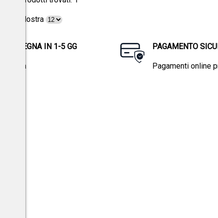
Mostra
CONSEGNA IN 1-5 GG
PAGAMENTO SICU
in Italia
Pagamenti online pr
promozioni.
el Reg.to Ue 2016/679.
Privacy policy
norme sulla privacy
e i
termini di servizio
di
Google
.