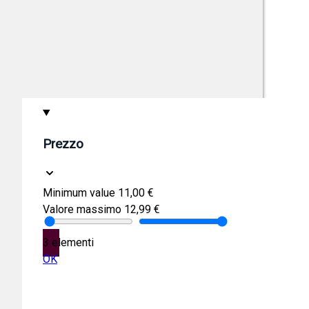
/
Audarya
Audarya
Prezzo
Minimum value
11,00 €
Valore massimo
12,99 €
3 elementi
OK