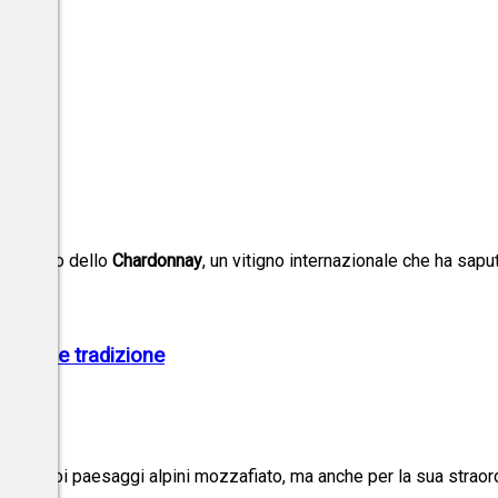
oprire
prestigio dello
Chardonnay
, un vitigno internazionale che ha sapu
terroir e tradizione
per i suoi paesaggi alpini mozzafiato, ma anche per la sua straor