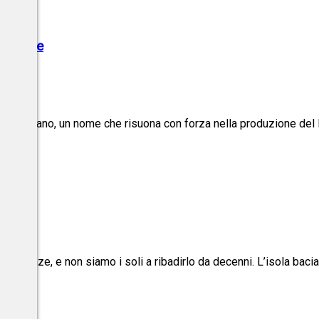
bbiadene
lo italiano, un nome che risuona con forza nella produzione del 
lenza
 eccellenze, e non siamo i soli a ribadirlo da decenni. L’isola bac