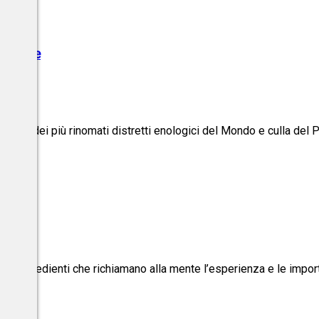
assione
, uno dei più rinomati distretti enologici del Mondo e culla del 
 anni
o a espedienti che richiamano alla mente l’esperienza e le import