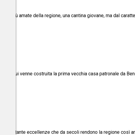
ntine più amate della regione, una cantina giovane, ma dal caratte
le
poca in cui venne costruita la prima vecchia casa patronale da Be
 e alle tante eccellenze che da secoli rendono la regione così ama