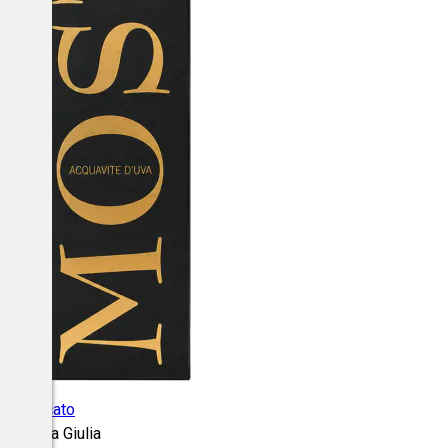
va Moscato
i-Venezia Giulia