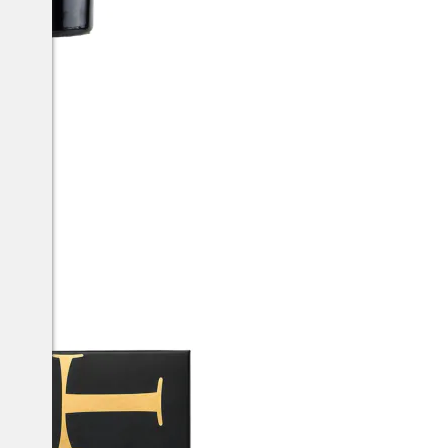
ane IGT
lia
+